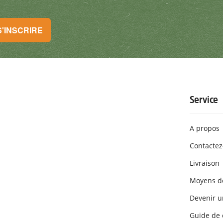
ce à un contrôle parfait
S'INSCRIRE
tionnelles. Tu peux te désinscrire à tout moment. S'INSCRIRE
Service
A propos
Contactez
Livraison
Moyens d
Devenir un
Guide de 