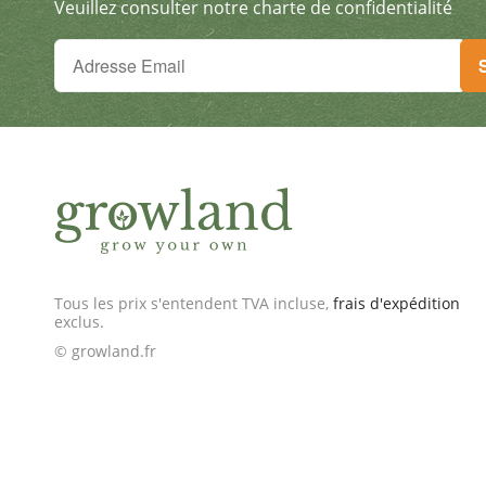
Aux pros qui veulent obtenir des rendements max grâ
Veuillez consulter notre charte de confidentialité
Tu ne peux plus rien manquer !
Inscris-toi à la newsletter & reçois des offres excep
Tous les prix s'entendent TVA incluse,
frais d'expédition
exclus.
© growland.fr