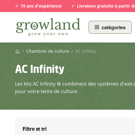
19 ans d'expérience
Livraison gratuite à partir d
catégories
Page d’accueil
/
Chambres de culture
/
AC Infinity
AC Infinity
Les kits AC Infinity ⚙️ combinent des systèmes d'extr
pour votre tente de culture.
Filtre et tri