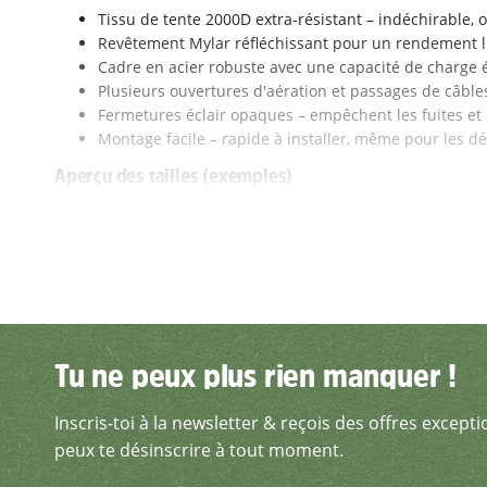
Tissu de tente 2000D extra-résistant – indéchirable,
Revêtement Mylar réfléchissant pour un rendement
Cadre en acier robuste avec une capacité de charge éle
Plusieurs ouvertures d'aération et passages de câbles
Fermetures éclair opaques – empêchent les fuites et
Montage facile – rapide à installer, même pour les d
Aperçu des tailles (exemples)
Pour que tu trouves la tente qui convient à ta surface de c
CLOUDLAB 422 – compacte pour les petits espaces (p
CLOUDLAB 632 – taille moyenne pour 2 à 4 plantes (
CLOUDLAB 844 – spacieuse pour les grandes installat
CLOUDLAB 866 – extra large pour les cultivateurs pro
Tu trouveras la sélection exacte de tailles et de modèles d
Tu ne peux plus rien manquer !
Tu ne peux plus rien manquer !
À qui s'adressent les tentes de culture CLOUDLAB ?
Inscris-toi à la newsletter & reçois des offres excepti
Inscris-toi à la newsletter 
Aux débutants qui cherchent une tente de culture sta
peux te désinscrire à tout moment.
Aux cultivateurs avancés qui misent sur la qualité et