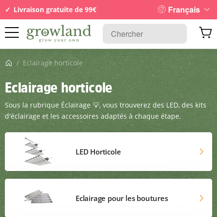
Français
Livraison gratuite de 99€
Page d’accueil
/
Eclairage horticole
Eclairage horticole
Sous la rubrique Éclairage 💡, vous trouverez des LED, des kits
d'éclairage et les accessoires adaptés à chaque étape.
LED Horticole
Eclairage pour les boutures