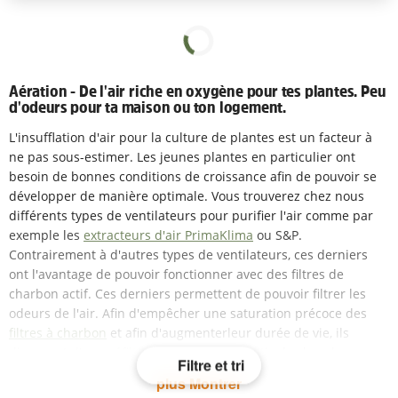
Aération - De l'air riche en oxygène pour tes plantes. Peu
d'odeurs pour ta maison ou ton logement.
L'insufflation d'air pour la culture de plantes est un facteur à
ne pas sous-estimer. Les jeunes plantes en particulier ont
besoin de bonnes conditions de croissance afin de pouvoir se
développer de manière optimale. Vous trouverez chez nous
différents types de ventilateurs pour purifier l'air comme par
exemple les
extracteurs d'air PrimaKlima
ou S&P.
Contrairement à d'autres types de ventilateurs, ces derniers
ont l'avantage de pouvoir fonctionner avec des filtres de
charbon actif. Ces derniers permettent de pouvoir filtrer les
odeurs de l'air. Afin d'empêcher une saturation précoce des
filtres à charbon
et afin d'augmenterleur durée de vie, ils
disposent d'un
préfiltre
qui retient les particules les plus
Filtre et tri
grosses et la poussière.
plus Montrer
Une petite ventilation silencieuse au gros impact.