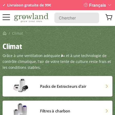
Français
Livraison gratuite de 99€
Page d’accueil
/
Climat
Climat
Grâce à une ventilation adéquate 🌬️ et à une technologie de
contrôle climatique, l'air de votre tente de culture reste frais et
les conditions stables.
Packs de Extracteurs d'air
Filtres à charbon