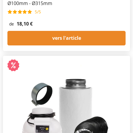
Ø100mm - Ø315mm
5/5
18,10 €
de
vers l'article