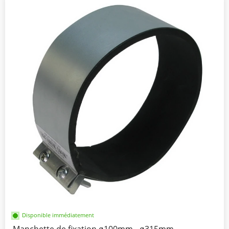
Disponible immédiatement
Manchette de fixation ø100mm - ø315mm