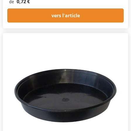
0,72 €
de
vers l'article