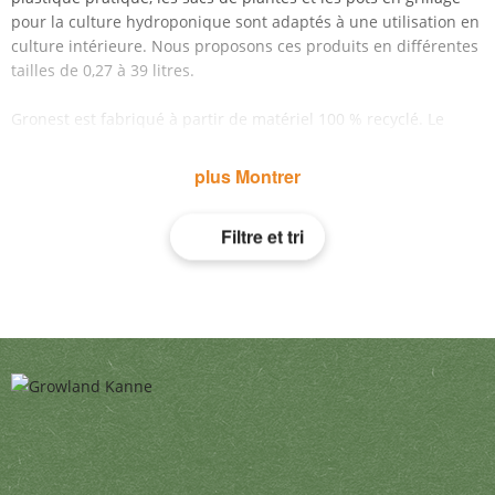
pour la culture hydroponique sont adaptés à une utilisation en
culture intérieure. Nous proposons ces produits en différentes
tailles de 0,27 à 39 litres.
Gronest est fabriqué à partir de matériel 100 % recyclé. Le
matériau particulièrement flexible et aérien de Gronest
empêche que les racines ne s'enroulent car les pointes des
plus Montrer
racines se prennent dans le tissu et permettent aux pousses
principales d' avoir de nouvelles petites racines. Le tissu
Filtre et tri
spécial assure autrement une thermoactivité élevée. C'est
lavable et utilisable plusieurs fois.
Quel pot correspond à ma plante ?
L'importance du volume du récipient dépend de la taille
de la plante et de l'étendue de ses racines. Correctement
ajusté, le conteneur et la plante ont toujours une base
solide et la racine trouve suffisamment d'espace pour se
développer. De nombreux pots de fleurs en plastique,
comme le polypropylène, conviennent aussi bien à
l'intérieur qu'à l'extérieur. Les pots en plastique ont aussi
l'avantage d'être plus légers que les pots en terre cuite et
peuvent donc être facilement déplacés, en particulier les