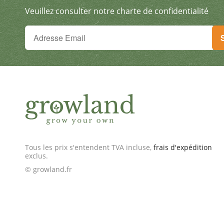
Veuillez consulter notre charte de confidentialité
Tu ne peux plus rien manquer !
Inscris-toi à la newsletter & reçois des offres excep
Tous les prix s'entendent TVA incluse,
frais d'expédition
exclus.
© growland.fr