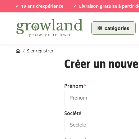
19 ans d'expérience
Livraison gratuite à partir d
catégories
Page d’accueil
/
S'enregistrer
Créer un nouve
Prénom
Société