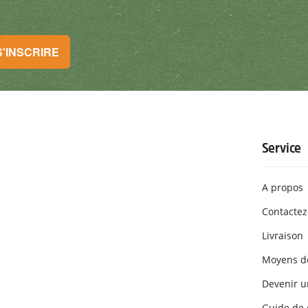
S'INSCRIRE
tionnelles. Tu peux te désinscrire à tout moment. S'INSCRIRE
Service
A propos
Contactez
Livraison
Moyens d
Devenir un
Guide de 