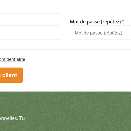
Mot de passe (répétez)
onfidentialité
onnelles. Tu
& reçois des offres exceptionnel