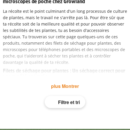
microscopes de poche chez Growland
La récolte est le point culminant d'un long processus de culture
de plantes, mais le travail ne s'arrête pas là. Pour être sûr que
ta récolte soit de la meilleure qualité et pour pouvoir observer
les subtilités de tes plantes, tu as besoin d'accessoires
spéciaux. Tu trouveras sur cette page quelques-uns de ces
produits, notamment des filets de séchage pour plantes, des
microscopes pour téléphones portables et des microscopes de
poche, qui t'aideront à sécher tes plantes et à contrôler
davantage la qualité de ta récolte.
Filets de séchage pour plantes : Un séchage correct pour
une qualité optimale
plus Montrer
Le séchage des récoltes est une étape cruciale pour préserver
leur qualité et augmenter leur capacité de stockage. Les filets
de séchage pour plantes sont spécialement conçus pour
optimiser le processus de séchage. Les avantages du séchage
avec des filets de séchage pour herbes sont les suivants :
Séchage uniforme :
les filets de séchage assurent une
circulation régulière de l'air, ce qui permet d'extraire l'humidité