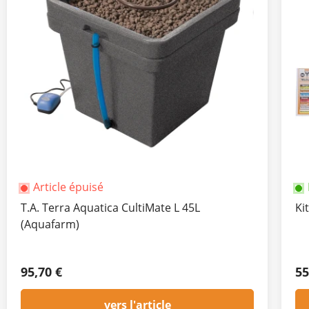
Article épuisé
T.A. Terra Aquatica CultiMate L 45L
Ki
(Aquafarm)
95,70 €
55
vers l'article