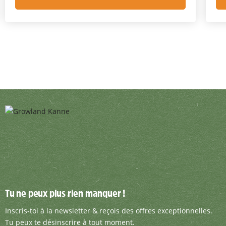
Tu ne peux plus rien manquer !
Tu ne peux plus rien manquer !
Inscris-toi à la newsletter & reçois des offre
Inscris-toi à la newsletter & reçois des offres exceptionnelles.
Tu peux te désinscrire à tout moment.