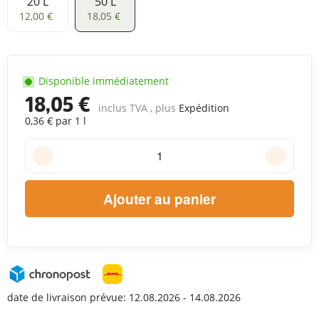
20 L
50 L
20 L
50 L
12,00 €
18,05 €
Disponible immédiatement
18,05 €
inclus TVA , plus
Expédition
0,36 € par 1 l
Ajouter au panier
date de livraison prévue:
12.08.2026 - 14.08.2026