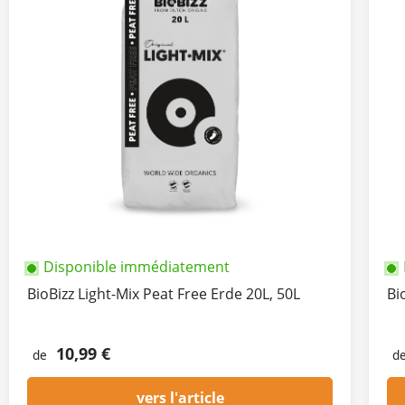
Disponible immédiatement
BioBizz Light-Mix Peat Free Erde 20L, 50L
Bi
10,99 €
de
d
vers l'article