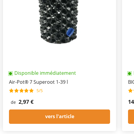
Disponible immédiatement
Air-Pot® 7 Superoot 1-39 l
BI
5/5
2,97 €
14
de
vers l'article