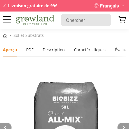
Français
Livraison gratuite de 99€
Page d’accueil
/
Sol et Substrats
Aperçu
PDF
Description
Caractéristiques
Évalua