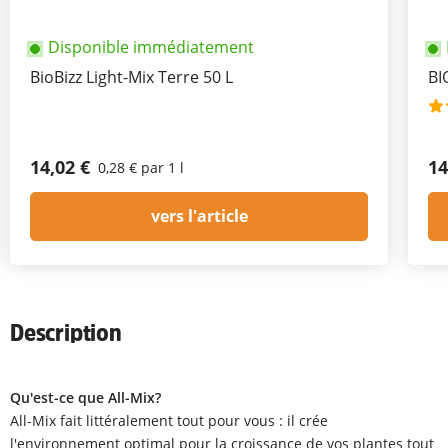
Disponible immédiatement
BioBizz Light-Mix Terre 50 L
BI
14,02 €
14
0,28 € par 1 l
vers l'article
Description
Qu'est-ce que All-Mix?
All-Mix fait littéralement tout pour vous : il crée
l'environnement optimal pour la croissance de vos plantes tout