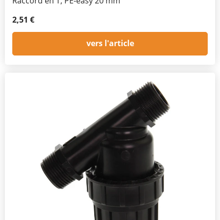
Raccord en T, PE-easy 20 mm
2,51 €
vers l'article