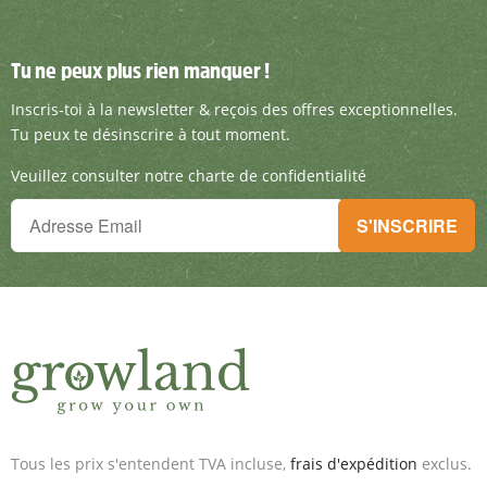
Tu ne peux plus rien manquer !
Tu ne peux plus rien manquer !
Inscris-toi à la newsletter & reçois des offre
Inscris-toi à la newsletter & reçois des offres exceptionnelles.
Tu peux te désinscrire à tout moment.
Veuillez consulter notre charte de confidentialité
Tu ne peux plus rien manquer !
S'INSCRIRE
Inscris-toi à la newsletter & reçois des offres exceptionnelles.
Tous les prix s'entendent TVA incluse,
frais d'expédition
exclus.