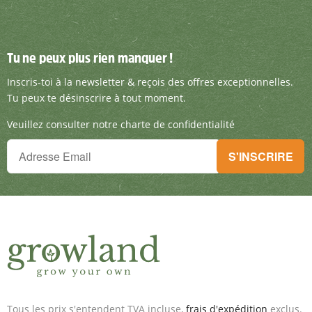
Tu ne peux plus rien manquer !
Tu ne peux plus rien manquer !
Inscris-toi à la newsletter & reçois des offre
Inscris-toi à la newsletter & reçois des offres exceptionnelles.
Tu peux te désinscrire à tout moment.
Veuillez consulter notre charte de confidentialité
Tu ne peux plus rien manquer !
S'INSCRIRE
Inscris-toi à la newsletter & reçois des offres exceptionnelles.
Tous les prix s'entendent TVA incluse,
frais d'expédition
exclus.