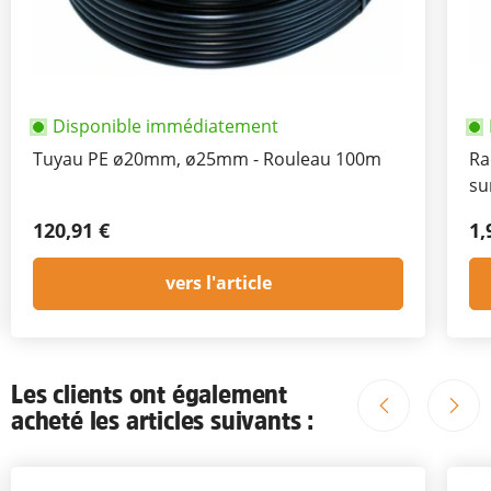
Disponible immédiatement
Tuyau PE ø20mm, ø25mm - Rouleau 100m
Ra
su
120,91 €
1,
vers l'article
Les clients ont également
acheté les articles suivants :