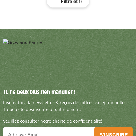
Filtre et tri
Tu ne peux plus rien manquer !
Tu ne peux plus rien manquer !
Inscris-toi à la newsletter & reçois des offre
Inscris-toi à la newsletter & reçois des offres exceptionnelles.
Tu peux te désinscrire à tout moment.
Veuillez consulter notre charte de confidentialité
Tu ne peux plus rien manquer !
S'INSCRIRE