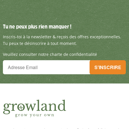
Tu ne peux plus rien manquer !
Tu ne peux plus rien manquer !
Inscris-toi à la newsletter & reçois des offre
Inscris-toi à la newsletter & reçois des offres exceptionnelles.
Tu peux te désinscrire à tout moment.
Veuillez consulter notre charte de confidentialité
Tu ne peux plus rien manquer !
S'INSCRIRE
Inscris-toi à la newsletter & reçois des offres exceptionnelles.