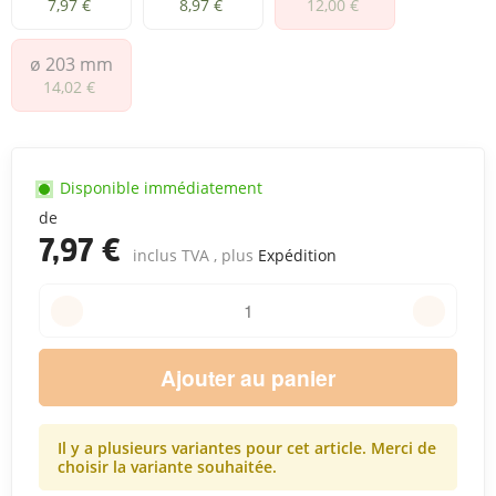
ø 102 mm
ø 127 mm
ø 152 mm
7,97 €
8,97 €
12,00 €
ø 203 mm
ø 203 mm
14,02 €
Disponible immédiatement
de
7,97 €
inclus TVA , plus
Expédition
Ajouter au panier
Il y a plusieurs variantes pour cet article. Merci de
choisir la variante souhaitée.