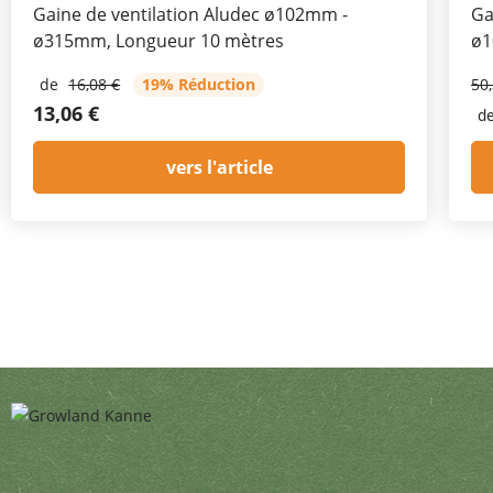
Gaine de ventilation Aludec ø102mm -
Ga
ø315mm, Longueur 10 mètres
ø1
de
16,08 €
19% Réduction
50
13,06 €
d
vers l'article