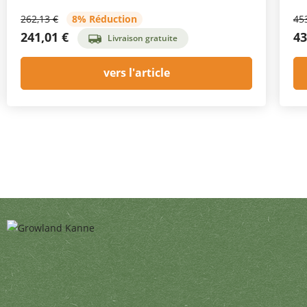
262,13 €
8% Réduction
45
241,01 €
43
Livraison gratuite
vers l'article