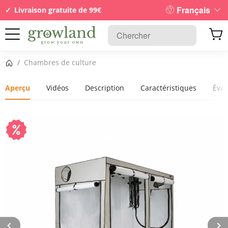
Français
Livraison gratuite de 99€
Page d’accueil
/
Chambres de culture
Aperçu
Vidéos
Description
Caractéristiques
Éval