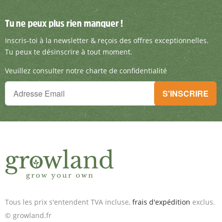
Tu ne peux plus rien manquer !
Tu ne peux plus rien manquer !
Inscris-toi à la newsletter & reçois des offre
Inscris-toi à la newsletter & reçois des offres exceptionnelles.
Tu peux te désinscrire à tout moment.
Veuillez consulter notre charte de confidentialité
Tu ne peux plus rien manquer !
S'INSCRIRE
Inscris-toi à la newsletter & reçois des offres exceptionnelles.
Tous les prix s'entendent TVA incluse,
frais d'expédition
exclus.
© growland.fr