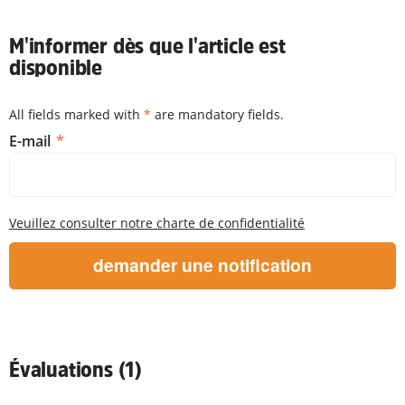
M'informer dès que l'article est
disponible
All fields marked with
*
are mandatory fields.
M'informer dès que l'article est disponible
E-mail
Veuillez consulter notre charte de confidentialité
demander une notification
Évaluations (1)