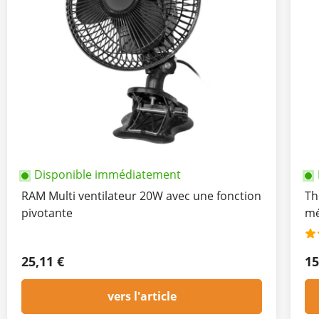
Disponible immédiatement
RAM Multi ventilateur 20W avec une fonction
Th
pivotante
mé
25,11 €
15
vers l'article