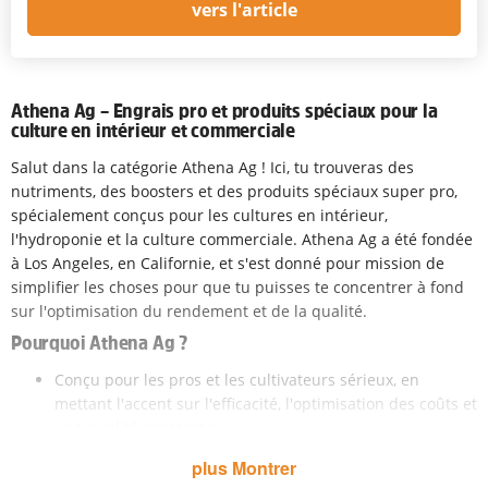
vers l'article
Athena Ag – Engrais pro et produits spéciaux pour la
culture en intérieur et commerciale
Salut dans la catégorie Athena Ag ! Ici, tu trouveras des
nutriments, des boosters et des produits spéciaux super pro,
spécialement conçus pour les cultures en intérieur,
l'hydroponie et la culture commerciale. Athena Ag a été fondée
à Los Angeles, en Californie, et s'est donné pour mission de
simplifier les choses pour que tu puisses te concentrer à fond
sur l'optimisation du rendement et de la qualité.
Pourquoi Athena Ag ?
Conçu pour les pros et les cultivateurs sérieux, en
mettant l'accent sur l'efficacité, l'optimisation des coûts et
une qualité constante.
Des produits pour chaque phase de croissance : de la
plus Montrer
culture des racines et des tissus à la croissance et la