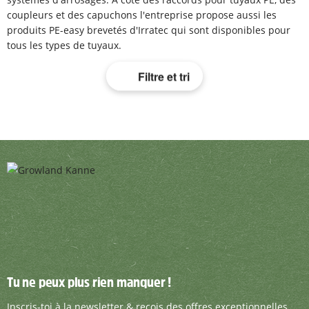
coupleurs et des capuchons l'entreprise propose aussi les
produits PE-easy brevetés d'Irratec qui sont disponibles pour
tous les types de tuyaux.
Filtre et tri
Tu ne peux plus rien manquer !
Tu ne peux plus rien manquer !
Inscris-toi à la newsletter & reçois des offre
Inscris-toi à la newsletter & reçois des offres exceptionnelles.