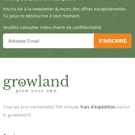
Inscris-toi à la newsletter & reçois des offre
Inscris-toi à la newsletter & reçois des offres exceptionnelles.
Tu peux te désinscrire à tout moment.
Veuillez consulter notre charte de confidentialité
Tu ne peux plus rien manquer !
S'INSCRIRE
Inscris-toi à la newsletter & reçois des offres exceptionnelles.
Tous les prix s'entendent TVA incluse,
frais d'expédition
exclus.
© growland.fr