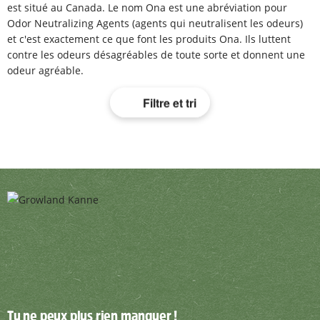
est situé au Canada. Le nom Ona est une abréviation pour
Odor Neutralizing Agents (agents qui neutralisent les odeurs)
et c'est exactement ce que font les produits Ona. Ils luttent
contre les odeurs désagréables de toute sorte et donnent une
odeur agréable.
Filtre et tri
Tu ne peux plus rien manquer !
Tu ne peux plus rien manquer !