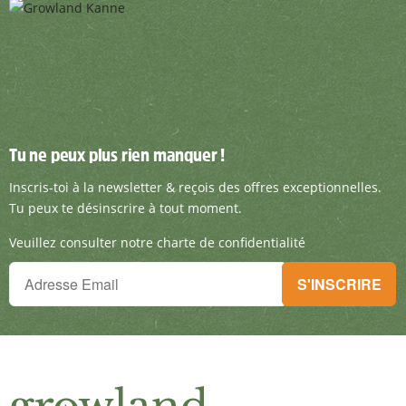
Tu ne peux plus rien manquer !
Tu ne peux plus rien manquer !
Inscris-toi à la newsletter & reçois des offre
Inscris-toi à la newsletter & reçois des offres exceptionnelles.
Tu peux te désinscrire à tout moment.
Veuillez consulter notre charte de confidentialité
Tu ne peux plus rien manquer !
S'INSCRIRE
Inscris-toi à la newsletter & reçois des offres exceptionnelles.