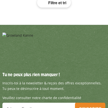
Filtre et tri
Tu ne peux plus rien manquer !
Tu ne peux plus rien manquer !
Inscris-toi à la newsletter & reçois des offre
Inscris-toi à la newsletter & reçois des offres exceptionnelles.
Tu peux te désinscrire à tout moment.
Veuillez consulter notre charte de confidentialité
Tu ne peux plus rien manquer !