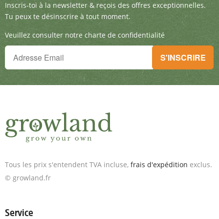
Inscris-toi à la newsletter & reçois des offre
Inscris-toi à la newsletter & reçois des offres exceptionnelles.
Tu peux te désinscrire à tout moment.
Veuillez consulter notre charte de confidentialité
Tu ne peux plus rien manquer !
S'INSCRIRE
Inscris-toi à la newsletter & reçois des offres exceptionnelles.
Tous les prix s'entendent TVA incluse,
frais d'expédition
exclus.
© growland.fr
Service