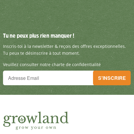
Tu ne peux plus rien manquer !
Tu ne peux plus rien manquer !
Inscris-toi à la newsletter & reçois des offre
Inscris-toi à la newsletter & reçois des offres exceptionnelles.
Tu peux te désinscrire à tout moment.
Veuillez consulter notre charte de confidentialité
Tu ne peux plus rien manquer !
S'INSCRIRE
Inscris-toi à la newsletter & reçois des offres exceptionnelles.