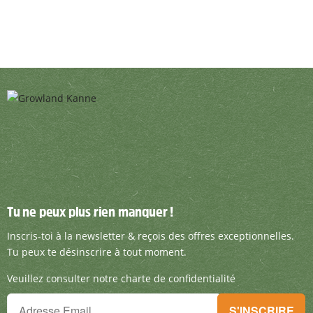
Tu ne peux plus rien manquer !
Tu ne peux plus rien manquer !
Inscris-toi à la newsletter & reçois des offre
Inscris-toi à la newsletter & reçois des offres exceptionnelles.
Tu peux te désinscrire à tout moment.
Veuillez consulter notre charte de confidentialité
Tu ne peux plus rien manquer !
S'INSCRIRE