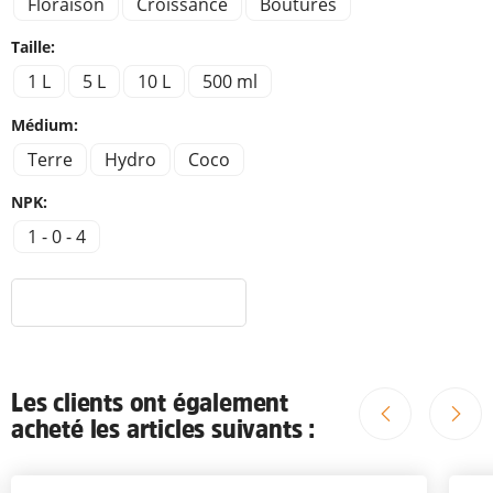
Floraison
Croissance
Boutures
Taille:
1 L
5 L
10 L
500 ml
Médium:
Terre
Hydro
Coco
NPK:
1 - 0 - 4
Les clients ont également
acheté les articles suivants :