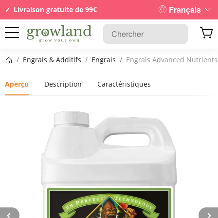
Français
Livraison gratuite de 99€
Page d’accueil
/
Engrais & Additifs
/
Engrais
/
Engrais Advanced Nutrients
Aperçu
Description
Caractéristiques