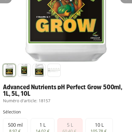
Advanced Nutrients pH Perfect Grow 500ml,
1L, 5L, 10L
Numéro d'article:
18157
Sélection
500 ml
1 L
5 L
10 L
500 ml
1 L
5 L
10 L
8,97 €
14,02 €
60,40 €
105,78 €