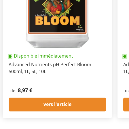
Disponible immédiatement
Advanced Nutrients pH Perfect Bloom
Ad
500ml, 1L, 5L, 10L
1L
8,97 €
de
d
vers l'article