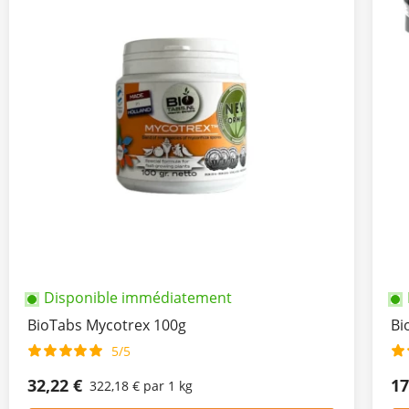
Disponible immédiatement
BioTabs Mycotrex 100g
Bi
5/5
32,22 €
17
322,18 € par 1 kg