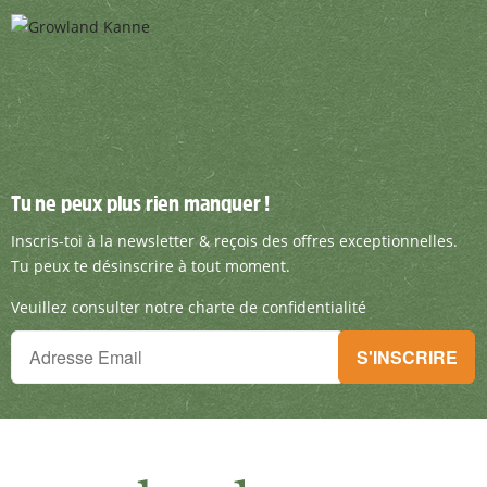
Tu ne peux plus rien manquer !
Tu ne peux plus rien manquer !
Inscris-toi à la newsletter & reçois des offre
Inscris-toi à la newsletter & reçois des offres exceptionnelles.
Tu peux te désinscrire à tout moment.
Veuillez consulter notre charte de confidentialité
Tu ne peux plus rien manquer !
S'INSCRIRE
Inscris-toi à la newsletter & reçois des offres exceptionnelles.