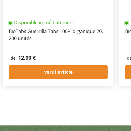
Disponible immédiatement
BioTabs Guerrilla Tabs 100% organique 20,
Bi
200 unités
12,00 €
de
d
vers l'article