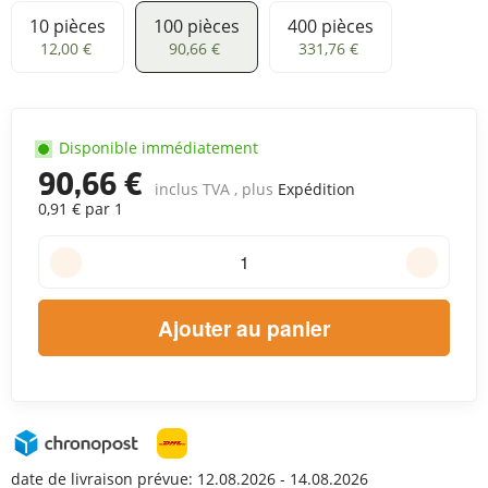
10 pièces
100 pièces
400 pièces
10 pièces
100 pièces
400 pièces
12,00 €
90,66 €
331,76 €
Disponible immédiatement
90,66 €
inclus TVA , plus
Expédition
0,91 € par 1
Ajouter au panier
date de livraison prévue:
12.08.2026 - 14.08.2026