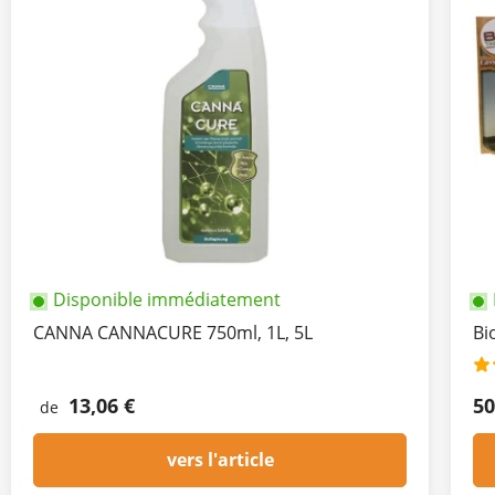
Disponible immédiatement
CANNA CANNACURE 750ml, 1L, 5L
Bi
13,06 €
50
de
vers l'article