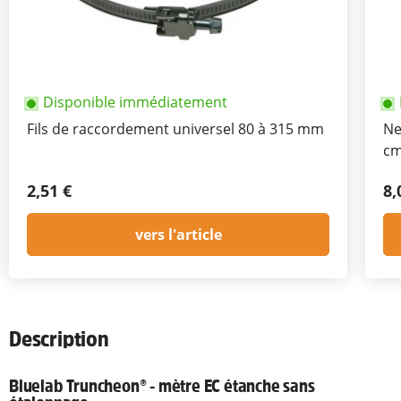
Disponible immédiatement
Fils de raccordement universel 80 à 315 mm
Ne
cm
2,51 €
8,
vers l'article
Description
Bluelab Truncheon® - mètre EC étanche sans