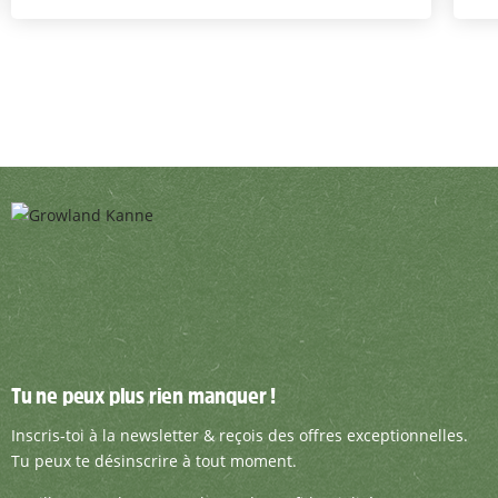
Tu ne peux plus rien manquer !
Tu ne peux plus rien manquer !
Inscris-toi à la newsletter & reçois des offre
Inscris-toi à la newsletter & reçois des offres exceptionnelles.
Tu peux te désinscrire à tout moment.