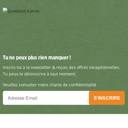
Tu ne peux plus rien manquer !
Tu ne peux plus rien manquer !
Inscris-toi à la newsletter & reçois des offre
Inscris-toi à la newsletter & reçois des offres exceptionnelles.
Tu peux te désinscrire à tout moment.
Veuillez consulter notre charte de confidentialité
Tu ne peux plus rien manquer !
S'INSCRIRE
Inscris-toi à la newsletter & reçois des offres exceptionnelles.