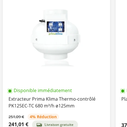
Disponible immédiatement
Extracteur Prima Klima Thermo-contrôlé
Pl
PK125EC-TC 680 m³/h ø125mm
251,09 €
4% Réduction
241,01 €
37
Livraison gratuite