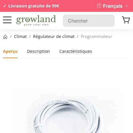
Français
Livraison gratuite de 99€
Page d’accueil
/
Climat
/
Régulateur de climat
/
Programmateur
Aperçu
Description
Caractéristiques