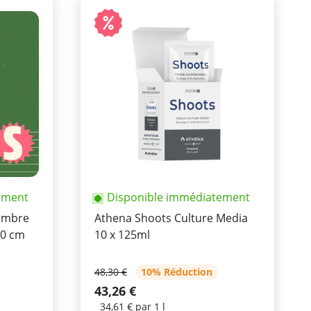
ement
Disponible immédiatement
hambre
Athena Shoots Culture Media
80 cm
10 x 125ml
48,30 €
10% Réduction
43,26 €
34,61 € par 1 l