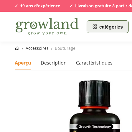
19 ans d'expérience
Livraison gratuite à partir d
catégories
Page d’accueil
/
Accessoires
/
Bouturage
Aperçu
Description
Caractéristiques