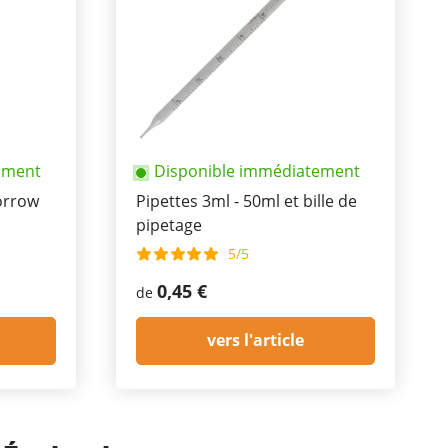
ement
Disponible immédiatement
orrow
Pipettes 3ml - 50ml et bille de
pipetage
5/5
0,45 €
de
vers l'article