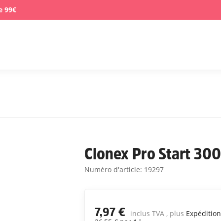
e 99€
Clonex Pro Start 30
Numéro d'article:
19297
7,97 €
inclus TVA , plus
Expéditio