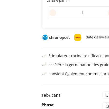
26,55 € par 1 l
date de livrai
Stimulateur racinaire efficace p
accélère la germination des grai
convient également comme spray 
Fabricant:
G
Phase:
C