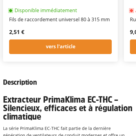
Disponible immédiatement
Fils de raccordement universel 80 à 315 mm
Ru
2,51 €
9,
vers l'article
Description
Extracteur PrimaKlima EC-THC –
Silencieux, efficaces et à régulation
climatique
La série PrimaKlima EC-THC fait partie de la dernière
génération de ventilateurs de conduit modernes et offre un