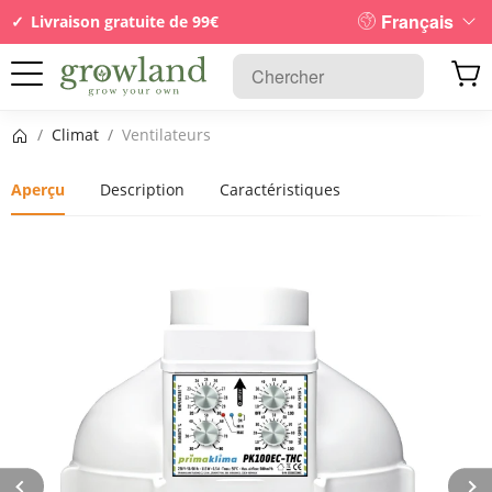
Français
Livraison gratuite de 99€
Page d’accueil
/
Climat
/
Ventilateurs
Aperçu
Description
Caractéristiques