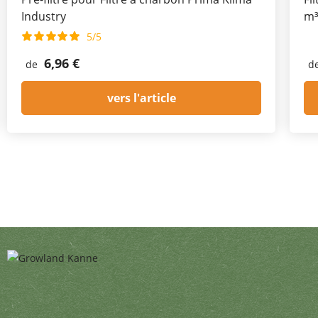
Industry
m³
5/5
6,96 €
de
d
vers l'article