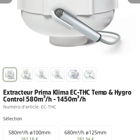
Extracteur Prima Klima EC-THC Temp & Hygro
Control 580m³/h - 1450m³/h
Numéro d'article:
EC-THC
Sélection
580m³/h ø100mm
680m³/h ø125mm
580m³/h ø100mm
680m³/h ø125mm
261,18 €
281,34 €