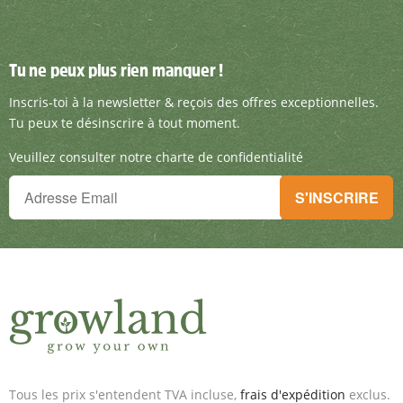
Tu ne peux plus rien manquer !
Tu ne peux plus rien manquer !
Inscris-toi à la newsletter & reçois des offre
Inscris-toi à la newsletter & reçois des offres exceptionnelles.
Tu peux te désinscrire à tout moment.
Veuillez consulter notre charte de confidentialité
Tu ne peux plus rien manquer !
S'INSCRIRE
Inscris-toi à la newsletter & reçois des offres exceptionnelles.
Tous les prix s'entendent TVA incluse,
frais d'expédition
exclus.