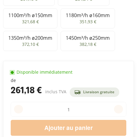
1100m³/h ø150mm
1180m³/h ø160mm
1100m³/h ø150mm
1180m³/h ø160mm
321,68 €
351,93 €
1350m³/h ø200mm
1450m³/h ø250mm
1350m³/h ø200mm
1450m³/h ø250mm
372,10 €
382,18 €
Disponible immédiatement
de
261,18 €
inclus TVA
Livraison gratuite
Ajouter au panier