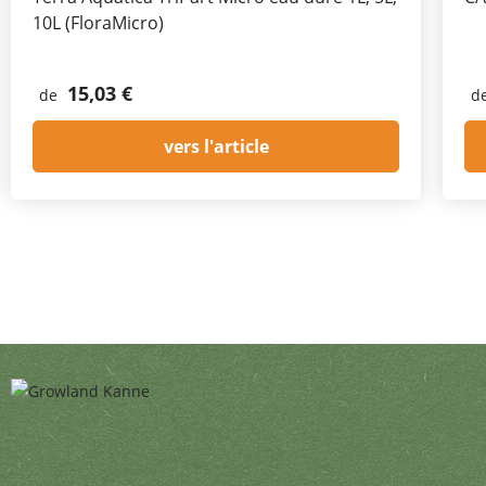
10L (FloraMicro)
15,03 €
de
d
vers l'article