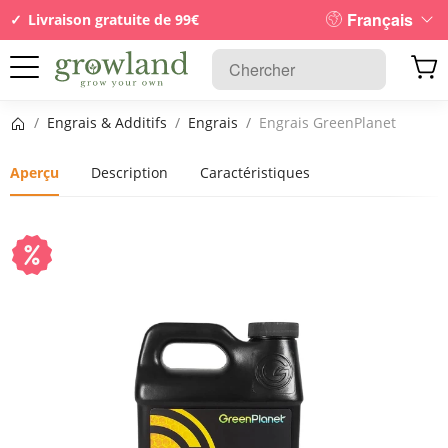
Français
Livraison gratuite de 99€
Page d’accueil
/
Engrais & Additifs
/
Engrais
/
Engrais GreenPlanet
Aperçu
Description
Caractéristiques