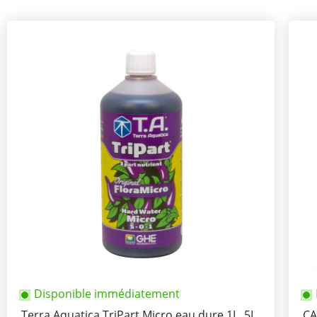
Disponible immédiatement
Terra Aquatica TriPart Micro eau dure 1L, 5L,
CA