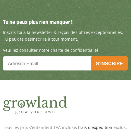
Tu ne peux plus rien manquer !
Tu ne peux plus rien manquer !
Inscris-toi à la newsletter & reçois des offre
Inscris-toi à la newsletter & reçois des offres exceptionnelles.
Tu peux te désinscrire à tout moment.
Veuillez consulter notre charte de confidentialité
Tu ne peux plus rien manquer !
S'INSCRIRE
Inscris-toi à la newsletter & reçois des offres exceptionnelles.
Tous les prix s'entendent TVA incluse,
frais d'expédition
exclus.