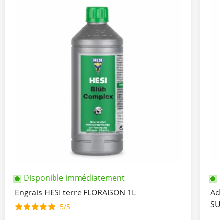
Disponible immédiatement
Engrais HESI terre FLORAISON 1L
Ad
SU
5/5