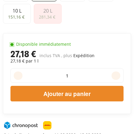
10 L
20 L
10 L
20 L
151,16 €
281,34 €
Disponible immédiatement
27,18 €
inclus TVA , plus
Expédition
27,18 € par 1 l
Ajouter au panier