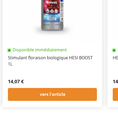
Disponible immédiatement
Stimulant floraison biologique HESI BOOST
HE
1L
14,07 €
14
vers l'article