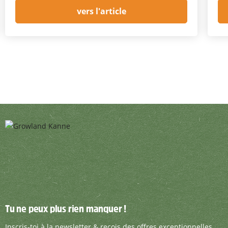
vers l'article
Tu ne peux plus rien manquer !
Tu ne peux plus rien manquer !
Inscris-toi à la newsletter & reçois des offre
Inscris-toi à la newsletter & reçois des offres exceptionnelles.