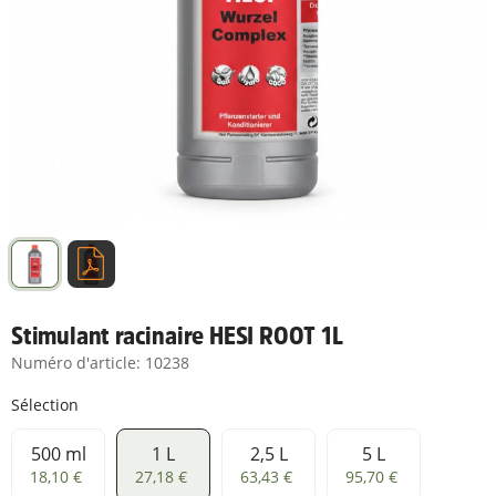
Stimulant racinaire HESI ROOT 1L
Numéro d'article:
10238
Sélection
500 ml
1 L
2,5 L
5 L
500 ml
1 L
2,5 L
5 L
18,10 €
27,18 €
63,43 €
95,70 €