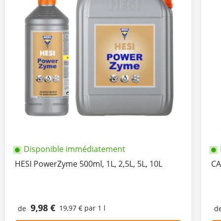
Disponible immédiatement
HESI PowerZyme 500ml, 1L, 2,5L, 5L, 10L
CA
9,98 €
19,97 € par 1 l
de
d