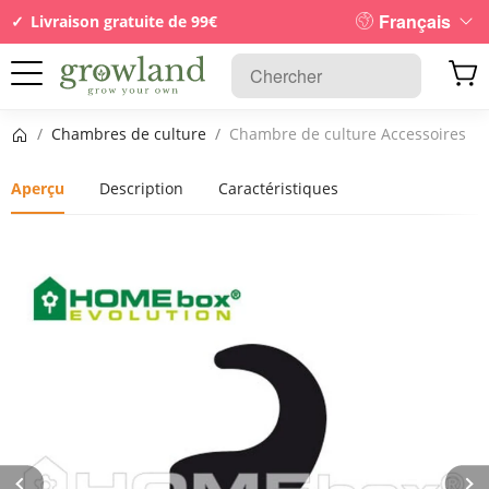
Français
Livraison gratuite de 99€
Page d’accueil
/
Chambres de culture
/
Chambre de culture Accessoires
Aperçu
Description
Caractéristiques