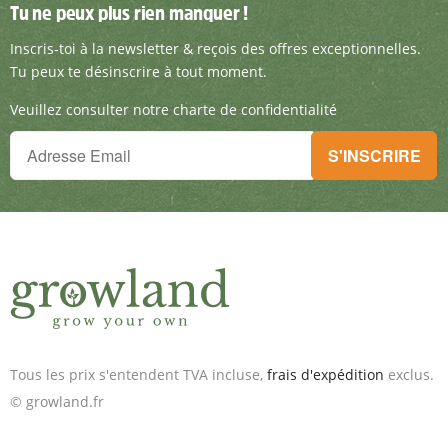
Tu ne peux plus rien manquer !
Tu ne peux plus rien manquer !
Inscris-toi à la newsletter & reçois des offre
Inscris-toi à la newsletter & reçois des offres exceptionnelles.
Tu peux te désinscrire à tout moment.
Veuillez consulter notre charte de confidentialité
Tu ne peux plus rien manquer !
S'INSCRIRE
Inscris-toi à la newsletter & reçois des offres exceptionnelles.
Tous les prix s'entendent TVA incluse,
frais d'expédition
exclus.
© growland.fr