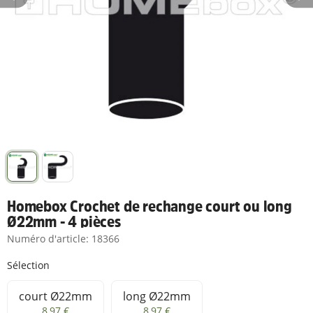
Homebox Crochet de rechange court ou long
Ø22mm - 4 pièces
Numéro d'article:
18366
Sélection
court Ø22mm
long Ø22mm
court Ø22mm
long Ø22mm
8,97 €
8,97 €