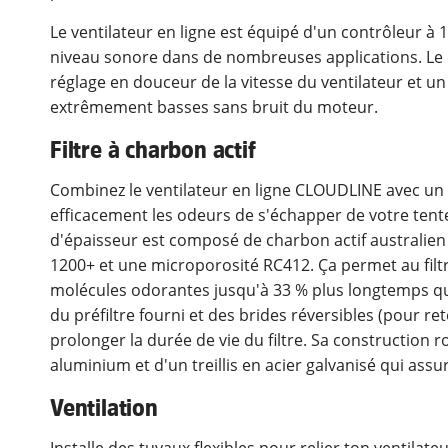
Le ventilateur en ligne est équipé d'un contrôleur à 10
niveau sonore dans de nombreuses applications. Le
réglage en douceur de la vitesse du ventilateur et u
extrêmement basses sans bruit du moteur.
Filtre à charbon actif
Combinez le ventilateur en ligne CLOUDLINE avec un
efficacement les odeurs de s'échapper de votre tent
d'épaisseur est composé de charbon actif australien 
1200+ et une microporosité RC412. Ça permet au filt
molécules odorantes jusqu'à 33 % plus longtemps que l
du préfiltre fourni et des brides réversibles (pour re
prolonger la durée de vie du filtre. Sa construction
aluminium et d'un treillis en acier galvanisé qui assur
Ventilation
Installe des tuyaux flexibles pour relier ton ventilateu