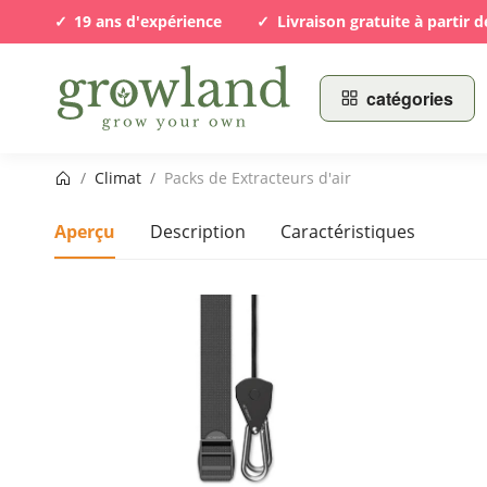
19 ans d'expérience
Livraison gratuite à partir d
catégories
Page d’accueil
/
Climat
/
Packs de Extracteurs d'air
Aperçu
Description
Caractéristiques