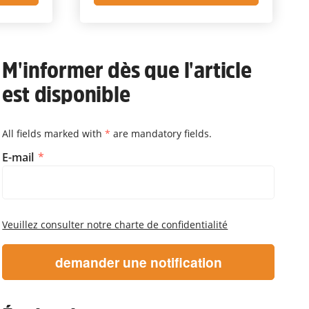
M'informer dès que l'article
est disponible
All fields marked with
*
are mandatory fields.
M'informer dès que l'article es
E-mail
Veuillez consulter notre charte de confidentialité
demander une notification