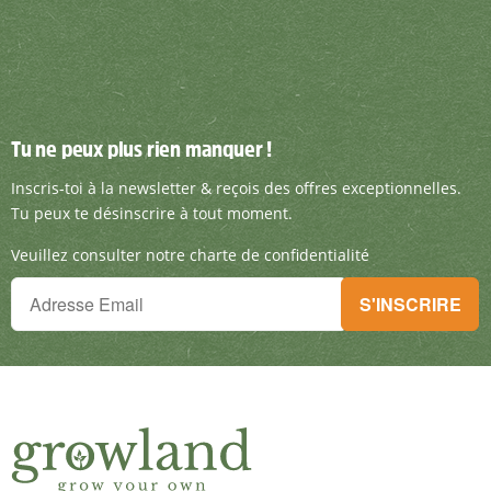
Tu ne peux plus rien manquer !
Tu ne peux plus rien manquer !
Inscris-toi à la newsletter & reçois des offre
Inscris-toi à la newsletter & reçois des offres exceptionnelles.
Tu peux te désinscrire à tout moment.
Veuillez consulter notre charte de confidentialité
Tu ne peux plus rien manquer !
S'INSCRIRE
Inscris-toi à la newsletter & reçois des offres exceptionnelles.