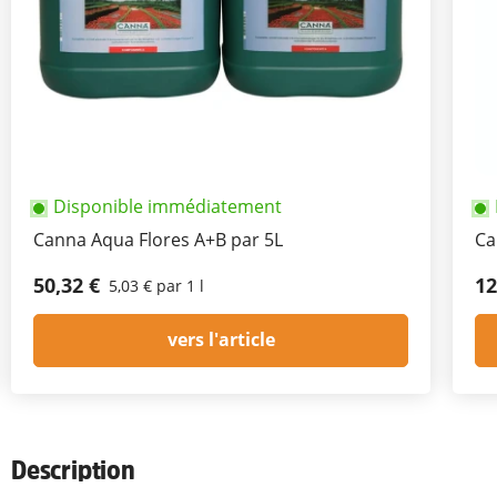
Disponible immédiatement
Canna Aqua Flores A+B par 5L
Ca
50,32 €
12
5,03 € par 1 l
vers l'article
Description