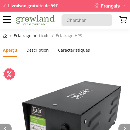
Français
Livraison gratuite de 99€
Page d’accueil
/
Eclairage horticole
/
Éclairage HPS
Aperçu
Description
Caractéristiques