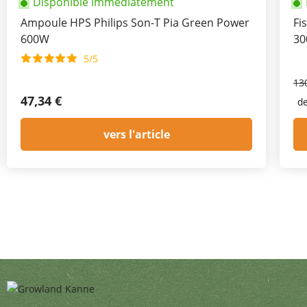
Disponible immédiatement
Ampoule HPS Philips Son-T Pia Green Power
Fi
600W
30
5/5
13
47,34 €
d
vers l'article