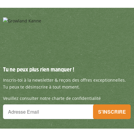
Tu ne peux plus rien manquer !
Tu ne peux plus rien manquer !
Inscris-toi à la newsletter & reçois des offre
Inscris-toi à la newsletter & reçois des offres exceptionnelles.
Tu peux te désinscrire à tout moment.
Veuillez consulter notre charte de confidentialité
Tu ne peux plus rien manquer !
S'INSCRIRE
Inscris-toi à la newsletter & reçois des offres exceptionnelles.