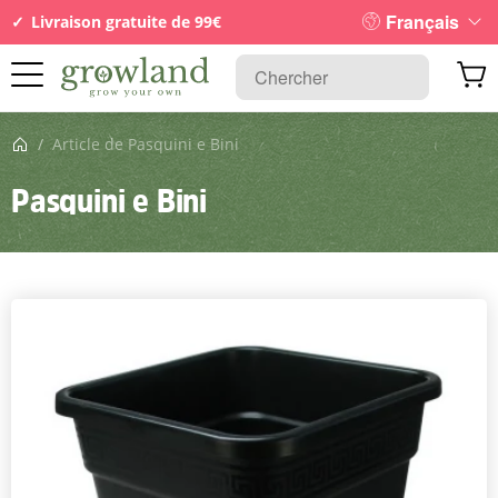
Français
Livraison gratuite de 99€
Page d’accueil
/
Article de Pasquini e Bini
Pasquini e Bini