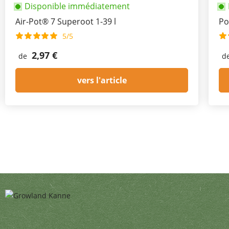
Disponible immédiatement
Air-Pot® 7 Superoot 1-39 l
Po
5/5
2,97 €
de
d
vers l'article