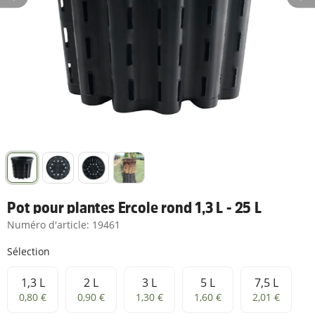
Pot pour plantes Ercole rond 1,3 L - 25 L
Numéro d'article:
19461
Sélection
1,3 L
2 L
3 L
5 L
7,5 L
1,3 L
2 L
3 L
5 L
7,5 L
0,80 €
0,90 €
1,30 €
1,60 €
2,01 €