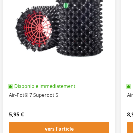
Disponible immédiatement
Air-Pot® 7 Superoot 5 l
Ai
5,95 €
8,
vers l'article