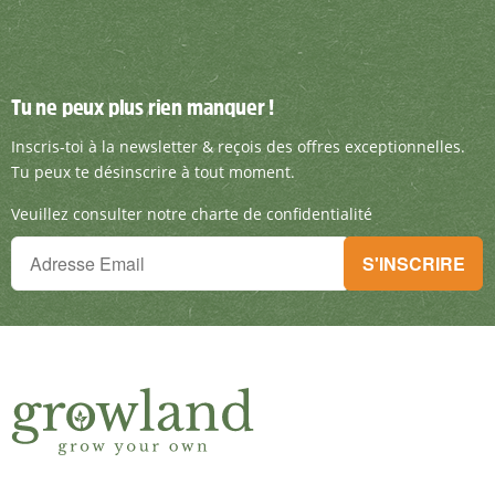
Tu ne peux plus rien manquer !
Tu ne peux plus rien manquer !
Inscris-toi à la newsletter & reçois des offre
Inscris-toi à la newsletter & reçois des offres exceptionnelles.
Tu peux te désinscrire à tout moment.
Veuillez consulter notre charte de confidentialité
Tu ne peux plus rien manquer !
S'INSCRIRE
Inscris-toi à la newsletter & reçois des offres exceptionnelles.