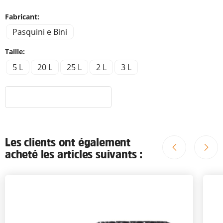
Fabricant:
Pasquini e Bini
Taille:
5 L
20 L
25 L
2 L
3 L
Les clients ont également
acheté les articles suivants :