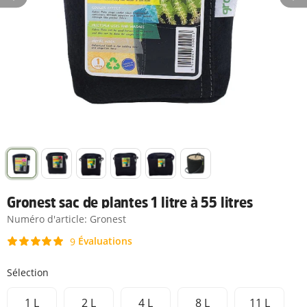
Gronest sac de plantes 1 litre à 55 litres
Numéro d'article:
Gronest
Évaluations
9
Sélection
1 L
2 L
4 L
8 L
11 L