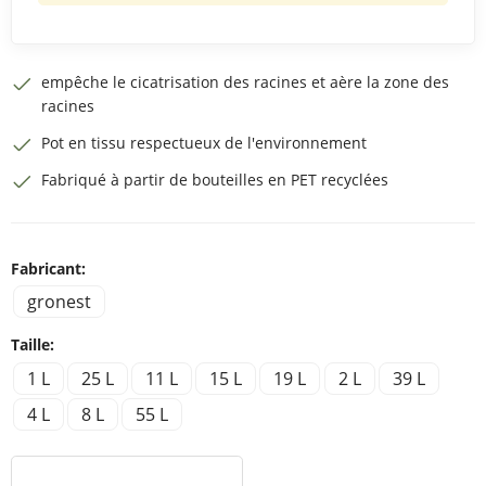
empêche le cicatrisation des racines et aère la zone des
racines
Pot en tissu respectueux de l'environnement
Fabriqué à partir de bouteilles en PET recyclées
Fabricant:
gronest
Taille:
1 L
25 L
11 L
15 L
19 L
2 L
39 L
4 L
8 L
55 L