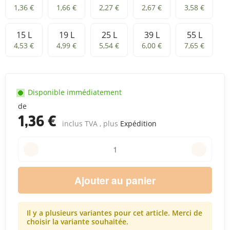
1 L
2 L
4 L
8 L
11 L
1,36 €
1,66 €
2,27 €
2,67 €
3,58 €
15 L
19 L
25 L
39 L
55 L
15 L
19 L
25 L
39 L
55 L
4,53 €
4,99 €
5,54 €
6,00 €
7,65 €
Disponible immédiatement
de
1,36 €
inclus TVA , plus
Expédition
Ajouter au panier
Il y a plusieurs variantes pour cet article. Merci de
choisir la variante souhaitée.