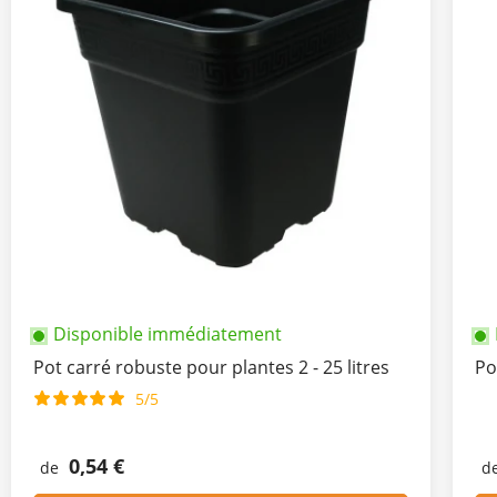
Disponible immédiatement
Pot carré robuste pour plantes 2 - 25 litres
Po
5/5
0,54 €
de
d