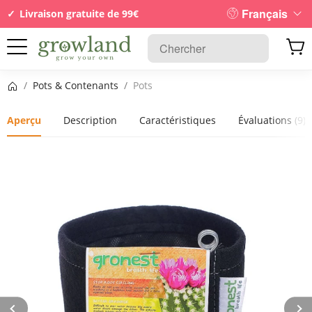
Français
Livraison gratuite de 99€
Page d’accueil
/
Pots & Contenants
/
Pots
Aperçu
Description
Caractéristiques
Évaluations
(9)