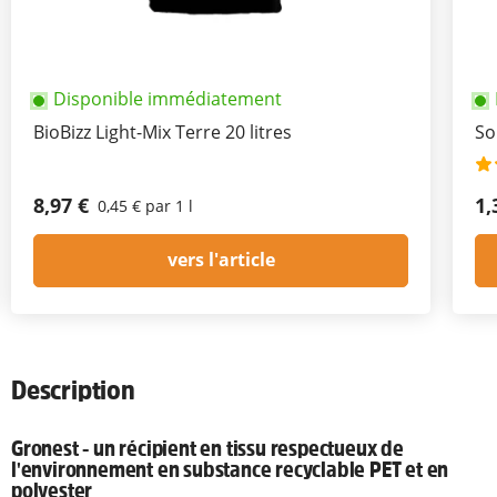
Disponible immédiatement
BioBizz Light-Mix Terre 20 litres
So
8,97 €
1,
0,45 € par 1 l
vers l'article
Description
Gronest - un récipient en tissu respectueux de
l'environnement en substance recyclable PET et en
polyester