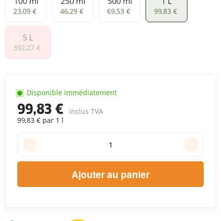
100 ml
250 ml
500 ml
1 L
100 ml
250 ml
500 ml
1 L
23,09 €
46,29 €
69,53 €
99,83 €
5 L
5 L
392,27 €
Disponible immédiatement
99,83 €
inclus TVA
99,83 € par 1 l
Ajouter au panier