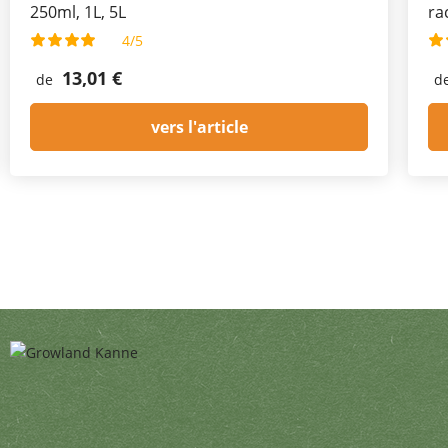
250ml, 1L, 5L
ra
4/5
13,01 €
de
d
vers l'article