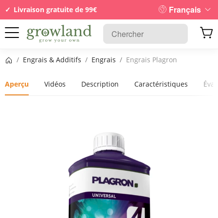
Français
Livraison gratuite de 99€
Page d’accueil
/
Engrais & Additifs
/
Engrais
/
Engrais Plagron
Aperçu
Vidéos
Description
Caractéristiques
Éval