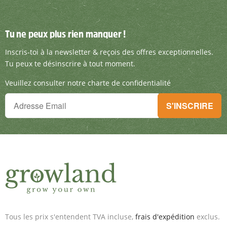
Tu ne peux plus rien manquer !
Tu ne peux plus rien manquer !
Inscris-toi à la newsletter & reçois des offre
Inscris-toi à la newsletter & reçois des offres exceptionnelles.
Tu peux te désinscrire à tout moment.
Veuillez consulter notre charte de confidentialité
Tu ne peux plus rien manquer !
S'INSCRIRE
Inscris-toi à la newsletter & reçois des offres exceptionnelles.
Tous les prix s'entendent TVA incluse,
frais d'expédition
exclus.