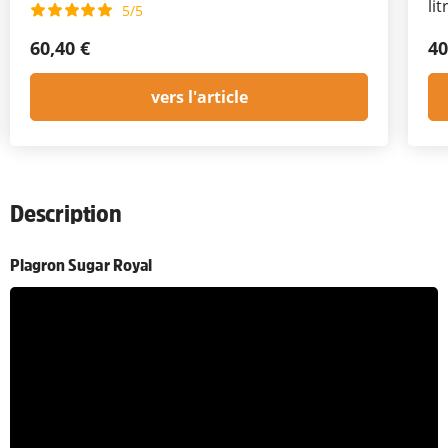
lit
5/5
60,40 €
40
vers l'article
Description
Plagron Sugar Royal