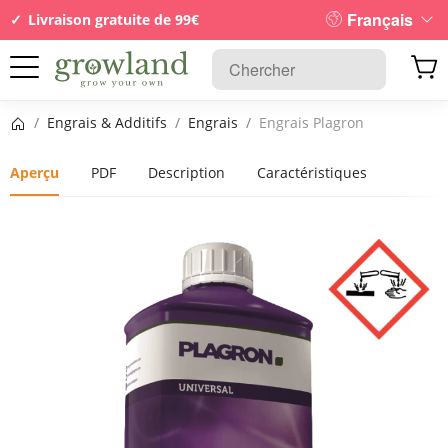
Français
Livraison gratuite de 99€
Page d’accueil
/
Engrais & Additifs
/
Engrais
/
Engrais Plagron
Aperçu
PDF
Description
Caractéristiques