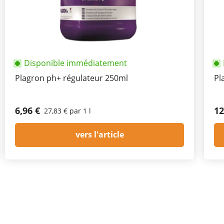
Disponible immédiatement
Plagron ph+ régulateur 250ml
Pl
6,96 €
12
27,83 € par 1 l
vers l'article