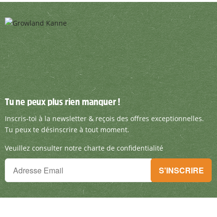
Tu ne peux plus rien manquer !
Tu ne peux plus rien manquer !
Inscris-toi à la newsletter & reçois des offre
Inscris-toi à la newsletter & reçois des offres exceptionnelles.
Tu peux te désinscrire à tout moment.
Veuillez consulter notre charte de confidentialité
Tu ne peux plus rien manquer !
S'INSCRIRE
Inscris-toi à la newsletter & reçois des offres exceptionnelles.