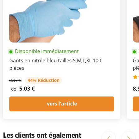
Disponible immédiatement
Gants en nitrile bleu tailles S,M,L,XL 100
Ga
pièces
pi
8,97 €
44% Réduction
5,03 €
8,
de
vers l'article
Les clients ont également