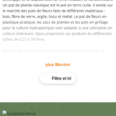
Un pot de plante classique est le pot en terre cuite. Il existe sur
le marché des pots de fleurs faits de différents matériaux :
bois, fibre de verre, argile, tissu et métal. Le pot de fleurs en
plastique pratique, les sacs de plantes et les pots en grillage
pour la culture hydroponique sont adaptés à une utilisation en
culture intérieure. Nous proposons ces produits en différentes
tailles de 0,27 à 39 litres.
Gronest est fabriqué à partir de matériel 100 % recyclé. Le
matériau particulièrement flexible et aérien de Gronest
empêche que les racines ne s'enroulent car les pointes des
plus Montrer
racines se prennent dans le tissu et permettent aux pousses
principales d' avoir de nouvelles petites racines. Le tissu
Filtre et tri
spécial assure autrement une thermoactivité élevée. C'est
lavable et utilisable plusieurs fois.
Quel pot correspond à ma plante ?
L'importance du volume du récipient dépend de la taille
de la plante et de l'étendue de ses racines. Correctement
ajusté, le conteneur et la plante ont toujours une base
solide et la racine trouve suffisamment d'espace pour se