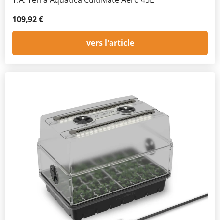
T.A. Terra Aquatica CultiMate Aero 45L
109,92 €
vers l'article