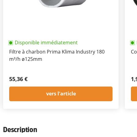
Disponible immédiatement
Filtre à charbon Prima Klima Industry 180
Co
m³/h ø125mm
55,36 €
1,
vers l'article
Description