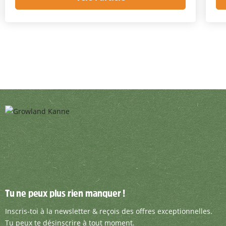
Tu ne peux plus rien manquer !
Tu ne peux plus rien manquer !
Inscris-toi à la newsletter & reçois des offre
Inscris-toi à la newsletter & reçois des offres exceptionnelles.
Tu peux te désinscrire à tout moment.