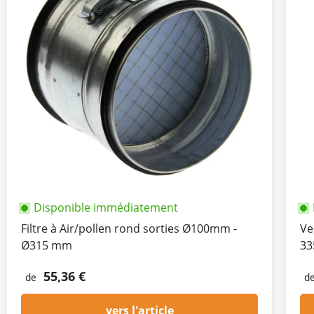
Disponible immédiatement
Filtre à Air/pollen rond sorties Ø100mm -
Ve
Ø315 mm
33
55,36 €
de
d
vers l'article