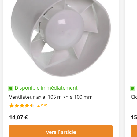
Disponible immédiatement
Ventilateur axial 105 m³/h ø 100 mm
Cl
4.5/5
14,07 €
15
vers l'article