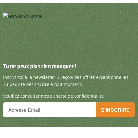
Tu ne peux plus rien manquer !
Tu ne peux plus rien manquer !
Inscris-toi à la newsletter & reçois des offre
Inscris-toi à la newsletter & reçois des offres exceptionnelles.
Tu peux te désinscrire à tout moment.
Veuillez consulter notre charte de confidentialité
Tu ne peux plus rien manquer !
S'INSCRIRE
Inscris-toi à la newsletter & reçois des offres exceptionnelles.