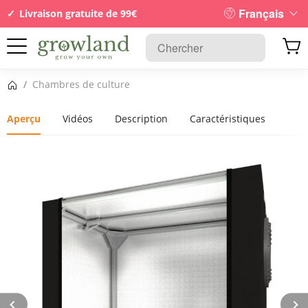
Français
Livraison gratuite de 99€
Page d’accueil
/
Chambres de culture
Aperçu
Vidéos
Description
Caractéristiques