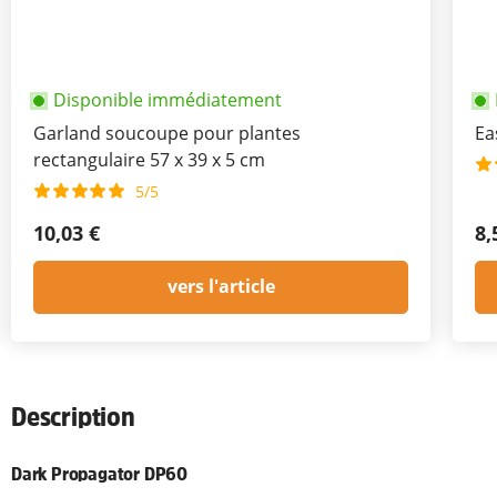
Disponible immédiatement
Garland soucoupe pour plantes
Ea
rectangulaire 57 x 39 x 5 cm
5/5
10,03 €
8,
vers l'article
Description
Dark Propagator DP60