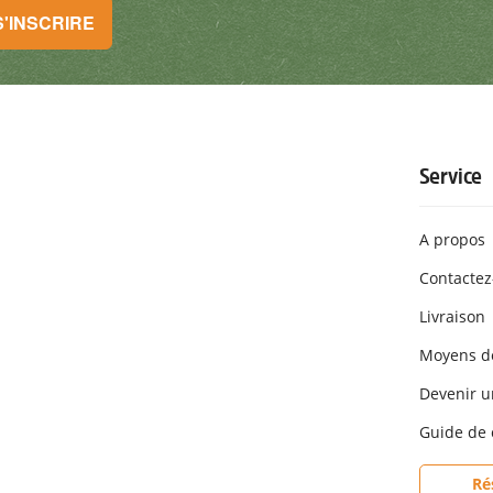
S'INSCRIRE
tionnelles. Tu peux te désinscrire à tout moment. S'INSCRIRE
Service
A propos
Contactez
Livraison
Moyens d
Devenir un
Guide de 
Ré