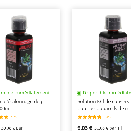
onible immédiatement
Disponible immédiat
on d'étalonnage de ph
Solution KCl de conserv
300ml
pour les appareils de m
de ph 300ml
5/5
5/5
9,03 €
30,08 € par 1 l
30,08 € par 1 l