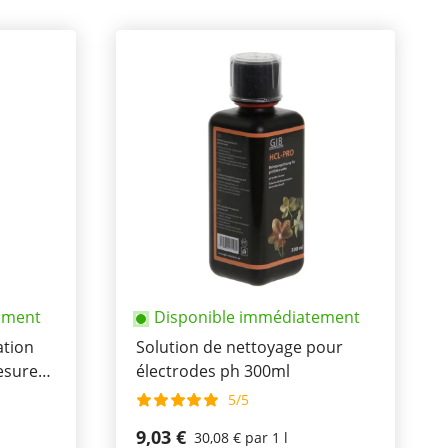
ement
Disponible immédiatement
ation
Solution de nettoyage pour
esure
électrodes ph 300ml
5/5
9,03 €
30,08 € par 1 l