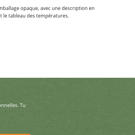
mballage opaque, avec une description en
t le tableau des températures.
onnelles. Tu
& reçois des offres exceptionnel