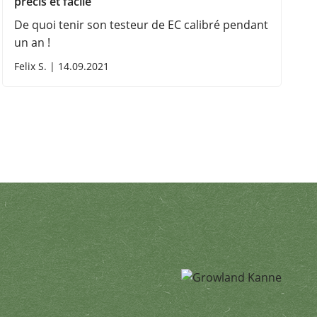
précis et facile
De quoi tenir son testeur de EC calibré pendant
un an !
Felix S. | 14.09.2021
les. Tu peux te désinscrire à to