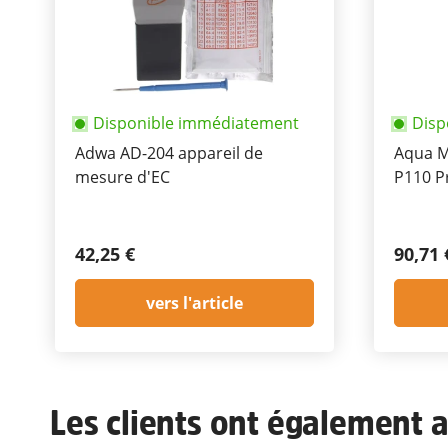
Disponible immédiatement
Disp
Adwa AD-204 appareil de
Aqua M
mesure d'EC
P110 P
étanch
42,25 €
90,71 
vers l'article
Les clients ont également ac