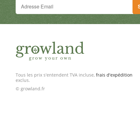
Tu ne peux plus rien manquer !
Inscris-toi à la newsletter & reçois des offres excep
Tous les prix s'entendent TVA incluse,
frais d'expédition
exclus.
© growland.fr