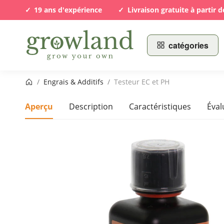
19 ans d'expérience
Livraison gratuite à partir d
catégories
Page d’accueil
/
Engrais & Additifs
/
Testeur EC et PH
Aperçu
Description
Caractéristiques
Éval