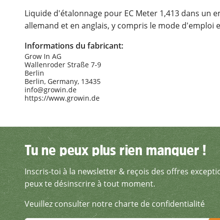
Liquide d'étalonnage pour EC Meter 1,413 dans un e
allemand et en anglais, y compris le mode d'emploi e
Informations du fabricant:
Grow In AG
Wallenroder Straße 7-9
Berlin
Berlin, Germany, 13435
info@growin.de
https://www.growin.de
Tu ne peux plus rien manquer !
Tu ne peux plus rien manquer !
Inscris-toi à la newsletter & reçois des offres excepti
Inscris-toi à la newsletter 
peux te désinscrire à tout moment.
Veuillez consulter notre charte de confidentialité