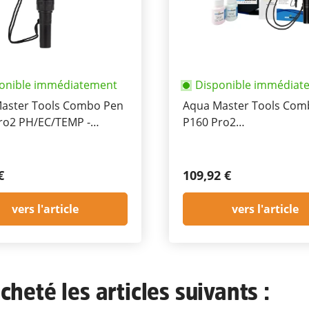
onible immédiatement
Disponible immédiat
aster Tools Combo Pen
Aqua Master Tools Com
ro2 PH/EC/TEMP -
P160 Pro2
e
PH/EC/TDS/PPM/TEMP -
étanche
€
109,92 €
vers l'article
vers l'article
heté les articles suivants :