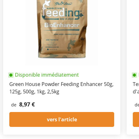
Disponible immédiatement
Green House Powder Feeding Enhancer 50g,
Te
125g, 500g, 1kg, 2,5kg
d'
8,97 €
de
d
vers l'article