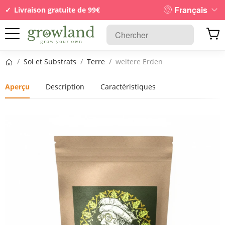
Français
Livraison gratuite de 99€
Page d’accueil
/
Sol et Substrats
/
Terre
/
weitere Erden
Aperçu
Description
Caractéristiques