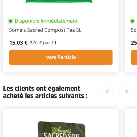
Disponible immédiatement
Soma's Sacred Compost Tea 5L
So
15,03 €
25
3,01 € par 1 l
vers l'article
Les clients ont également
acheté les articles suivants :