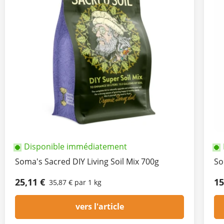
Disponible immédiatement
Soma's Sacred DIY Living Soil Mix 700g
So
25,11 €
15
35,87 € par 1 kg
vers l'article