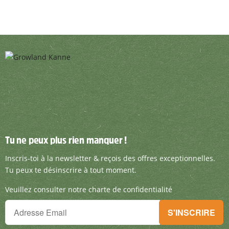
Tu ne peux plus rien manquer !
Tu ne peux plus rien manquer !
Inscris-toi à la newsletter & reçois des offre
Inscris-toi à la newsletter & reçois des offres exceptionnelles.
Tu peux te désinscrire à tout moment.
Veuillez consulter notre charte de confidentialité
Tu ne peux plus rien manquer !
S'INSCRIRE
Inscris-toi à la newsletter & reçois des offres exceptionnelles.