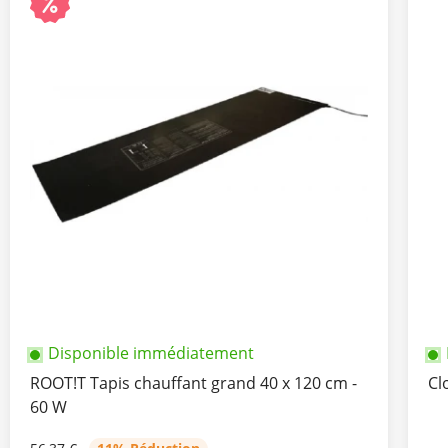
Disponible immédiatement
ROOT!T Tapis chauffant grand 40 x 120 cm -
Cl
60 W