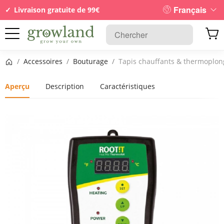
Français
Livraison gratuite de 99€
Page d’accueil
/
Accessoires
/
Bouturage
/
Tapis chauffants & thermoplon
Aperçu
Description
Caractéristiques