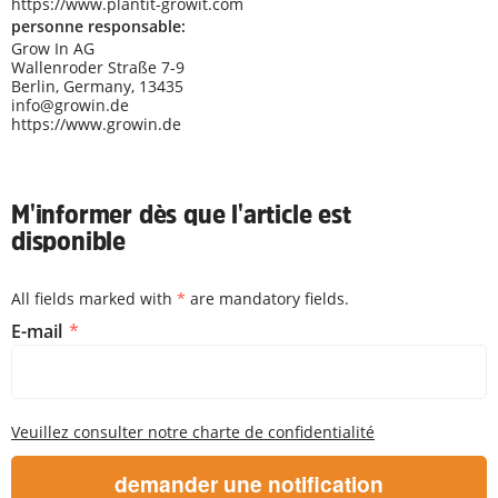
https://www.plantit-growit.com
personne responsable:
Grow In AG
Wallenroder Straße 7-9
Berlin, Germany, 13435
info@growin.de
https://www.growin.de
M'informer dès que l'article est
disponible
All fields marked with
*
are mandatory fields.
M'informer dès que l'article est disponible
E-mail
Veuillez consulter notre charte de confidentialité
demander une notification