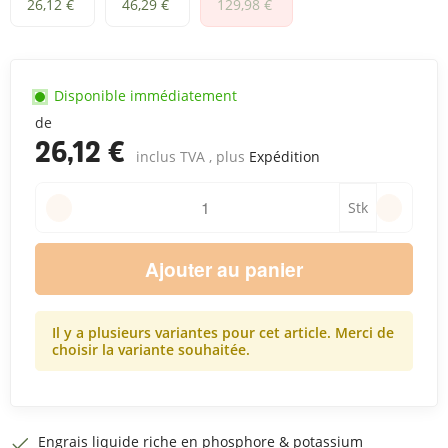
500 ml
1 L
5 L
26,12 €
46,29 €
129,98 €
Disponible immédiatement
de
26,12 €
inclus TVA , plus
Expédition
Stk
Ajouter au panier
Il y a plusieurs variantes pour cet article. Merci de
choisir la variante souhaitée.
Engrais liquide riche en phosphore & potassium