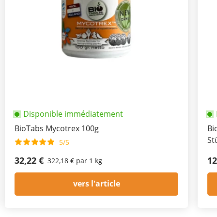
Disponible immédiatement
BioTabs Mycotrex 100g
Bi
St
5/5
32,22 €
12
322,18 € par 1 kg
vers l'article