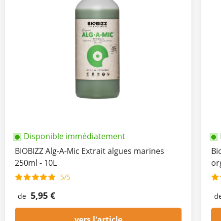
Disponible immédiatement
BIOBIZZ Alg-A-Mic Extrait algues marines
Bi
250ml - 10L
or
5/5
5,95 €
de
d
vers l'article