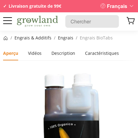
Français
Livraison gratuite de 99€
Page d’accueil
/
Engrais & Additifs
/
Engrais
/
Engrais BioTabs
Aperçu
Vidéos
Description
Caractéristiques