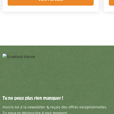
Tu ne peux plus rien manquer !
Tu ne peux plus rien manquer !
Inscris-toi à la newsletter & reçois des offre
Inscris-toi à la newsletter & reçois des offres exceptionnelles.
Tu peux te désinscrire à tout moment.