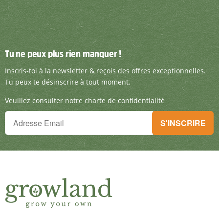
Tu ne peux plus rien manquer !
Tu ne peux plus rien manquer !
Inscris-toi à la newsletter & reçois des offre
Inscris-toi à la newsletter & reçois des offres exceptionnelles.
Tu peux te désinscrire à tout moment.
Veuillez consulter notre charte de confidentialité
Tu ne peux plus rien manquer !
S'INSCRIRE
Inscris-toi à la newsletter & reçois des offres exceptionnelles.