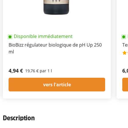
Disponible immédiatement
BioBizz régulateur biologique de pH Up 250
Te
ml
4,94 €
6,
19,76 € par 1 l
vers l'article
Description