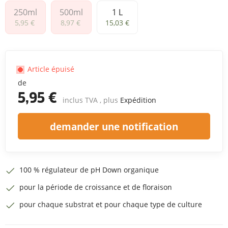
250ml
500ml
1 L
250ml
500ml
1 L
5,95 €
8,97 €
15,03 €
Article épuisé
de
5,95 €
inclus TVA , plus
Expédition
demander une notification
100 % régulateur de pH Down organique
pour la période de croissance et de floraison
pour chaque substrat et pour chaque type de culture