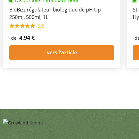
Disponible immédiatement
BioBizz régulateur biologique de pH Up
St
250ml, 500ml, 1L
Hy
5/5
4,94 €
de
d
vers l'article