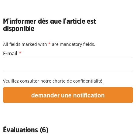
M'informer dès que l'article est
disponible
All fields marked with
*
are mandatory fields.
M'informer dès que l'article est disponible
E-mail
Veuillez consulter notre charte de confidentialité
demander une notification
Évaluations (6)