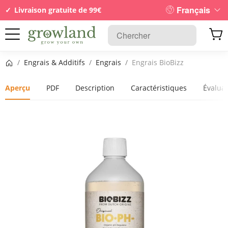
Français
Livraison gratuite de 99€
Page d’accueil
/
Engrais & Additifs
/
Engrais
/
Engrais BioBizz
Aperçu
PDF
Description
Caractéristiques
Évalua