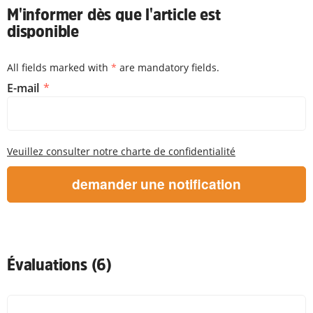
M'informer dès que l'article est
disponible
All fields marked with
*
are mandatory fields.
M'informer dès que l'article est disponible
E-mail
Veuillez consulter notre charte de confidentialité
demander une notification
Évaluations (6)