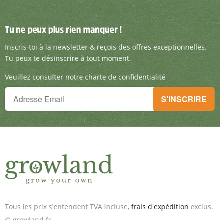
Tu ne peux plus rien manquer !
Tu ne peux plus rien manquer !
Inscris-toi à la newsletter & reçois des offre
Inscris-toi à la newsletter & reçois des offres exceptionnelles.
Tu peux te désinscrire à tout moment.
Veuillez consulter notre charte de confidentialité
Tu ne peux plus rien manquer !
S'INSCRIRE
Inscris-toi à la newsletter & reçois des offres exceptionnelles.
Tous les prix s'entendent TVA incluse,
frais d'expédition
exclus.
© growland.fr