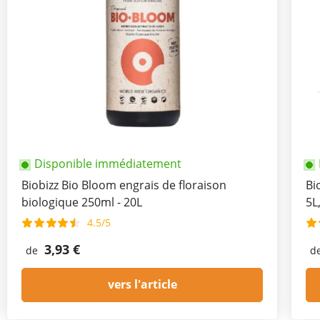
Disponible immédiatement
Biobizz Bio Bloom engrais de floraison
Bi
biologique 250ml - 20L
5L
4.5/5
3,93 €
de
d
vers l'article