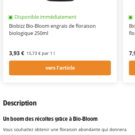
Disponible immédiatement
Biobizz Bio-Bloom engrais de floraison
Bi
biologique 250ml
fl
3,93 €
7,
15,73 € par 1 l
vers l'article
Description
Un boom des récoltes grâce à Bio-Bloom
Vous souhaitez obtenir une floraison abondante qui donnera