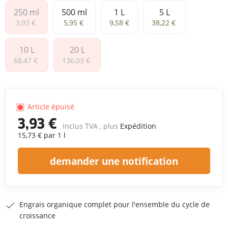
250 ml
500 ml
1 L
5 L
250 ml
500 ml
1 L
5 L
3,93 €
5,95 €
9,58 €
38,22 €
10 L
20 L
10 L
20 L
68,47 €
136,03 €
Article épuisé
3,93 €
inclus TVA , plus
Expédition
15,73 € par 1 l
demander une notification
Engrais organique complet pour l'ensemble du cycle de
croissance