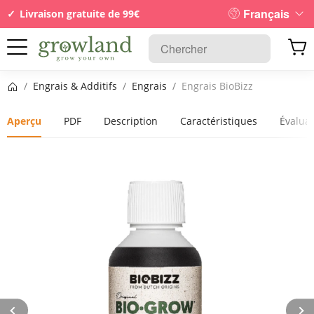
Français
Livraison gratuite de 99€
Page d’accueil
/
Engrais & Additifs
/
Engrais
/
Engrais BioBizz
Aperçu
PDF
Description
Caractéristiques
Évalua