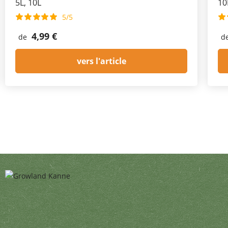
5L, 10L
10
5/5
4,99 €
de
d
vers l'article