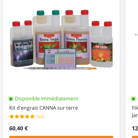
Disponible immédiatement
Kit d'engrais CANNA sur terre
Fi
Ja
5/5
60,40 €
12