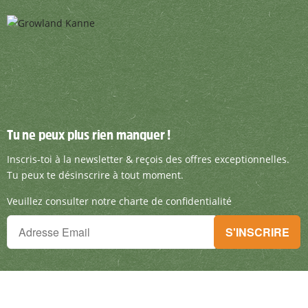
Tu ne peux plus rien manquer !
Tu ne peux plus rien manquer !
Inscris-toi à la newsletter & reçois des offre
Inscris-toi à la newsletter & reçois des offres exceptionnelles.
Tu peux te désinscrire à tout moment.
Veuillez consulter notre charte de confidentialité
Tu ne peux plus rien manquer !
S'INSCRIRE
Inscris-toi à la newsletter & reçois des offres exceptionnelles.