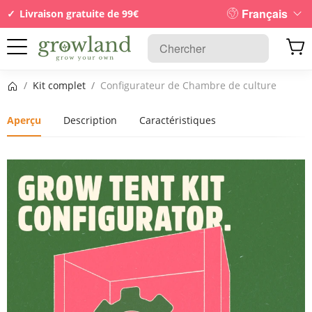
Français
Livraison gratuite de 99€
Page d’accueil
/
Kit complet
/
Configurateur de Chambre de culture
Aperçu
Description
Caractéristiques