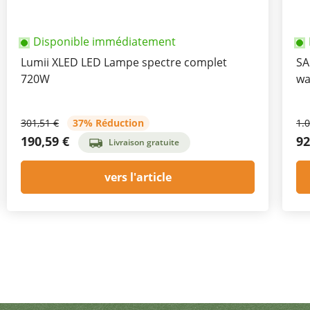
Disponible immédiatement
Lumii XLED LED Lampe spectre complet
SA
720W
wa
301,51 €
37% Réduction
1.
190,59 €
92
Livraison gratuite
vers l'article