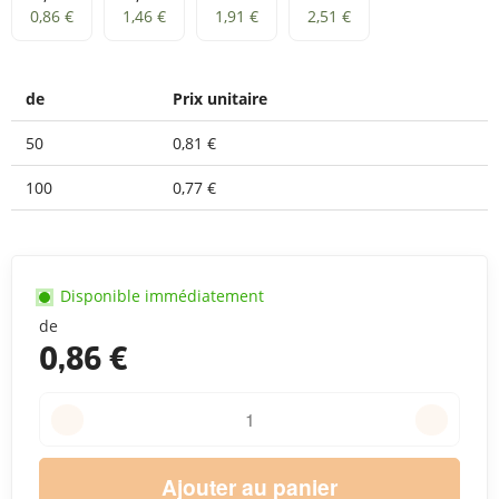
3,5 L
5,7 L
7 L
11 L
0,86 €
1,46 €
1,91 €
2,51 €
de
Prix unitaire
50
0,81 €
100
0,77 €
Disponible immédiatement
de
0,86 €
Ajouter au panier