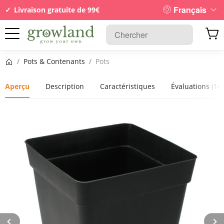
Français
Livraison gratuite de 99€
Page d’accueil
/
Pots & Contenants
/
Pots
Aperçu
Description
Caractéristiques
Évaluations
(14)