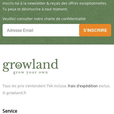
Inscris-toi à la newsletter & reçois des offre
Inscris-toi à la newsletter & reçois des offres exceptionnelles.
Tu peux te désinscrire à tout moment.
Veuillez consulter notre charte de confidentialité
Tu ne peux plus rien manquer !
S'INSCRIRE
Inscris-toi à la newsletter & reçois des offres exceptionnelles.
Tous les prix s'entendent TVA incluse,
frais d'expédition
exclus.
© growland.fr
Service