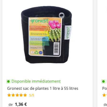
Disponible immédiatement
Gronest sac de plantes 1 litre à 55 litres
Po
5/5
1,36 €
de
d