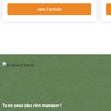
vers l'article
Tu ne peux plus rien manquer !
Tu ne peux plus rien manquer !