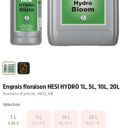
Engrais floraison HESI HYDRO 1L, 5L, 10L, 20L
Numéro d'article:
HESI_HB
Sélection
1 L
5 L
10 L
20 L
1 L
5 L
10 L
20 L
9,98 €
27,13 €
48,30 €
84,61 €