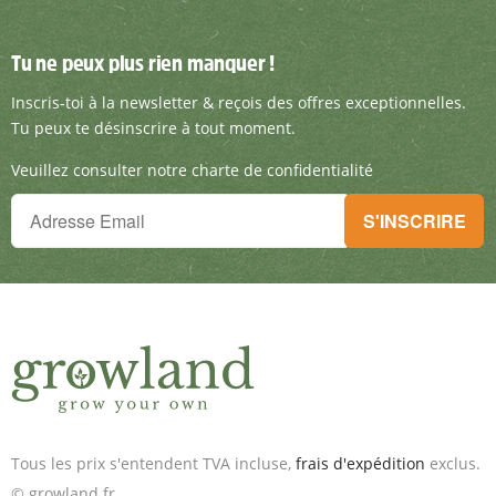
Tu ne peux plus rien manquer !
Tu ne peux plus rien manquer !
Inscris-toi à la newsletter & reçois des offre
Inscris-toi à la newsletter & reçois des offres exceptionnelles.
Tu peux te désinscrire à tout moment.
Veuillez consulter notre charte de confidentialité
Tu ne peux plus rien manquer !
S'INSCRIRE
Inscris-toi à la newsletter & reçois des offres exceptionnelles.
Tous les prix s'entendent TVA incluse,
frais d'expédition
exclus.
© growland.fr