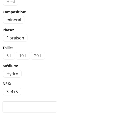
Hesi
Composition:
minéral
Phase:
Floraison
Taille:
5 L
10 L
20 L
Médium:
Hydro
NPK:
3+4+5