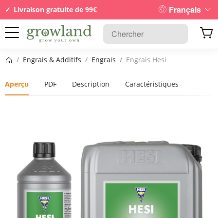
Français
Livraison gratuite de 99€
Page d’accueil
/
Engrais & Additifs
/
Engrais
/
Engrais Hesi
Aperçu
PDF
Description
Caractéristiques