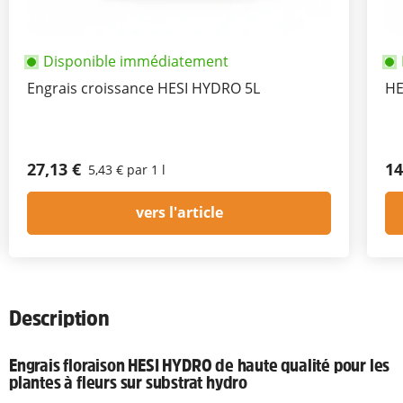
Disponible immédiatement
Engrais croissance HESI HYDRO 5L
HE
27,13 €
14
5,43 € par 1 l
vers l'article
Description
Engrais floraison HESI HYDRO de haute qualité pour les
plantes à fleurs sur substrat hydro