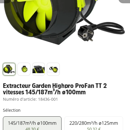
Extracteur Garden Highpro ProFan TT 2
vitesses 145/187m³/h ø100mm
Numéro d'article:
18436-001
Sélection
145/187m³/h ø100mm
220/280m³/h ø125mm
145/187m³/h ø100mm
220/280m³/h ø125
48,30 €
50,32 €