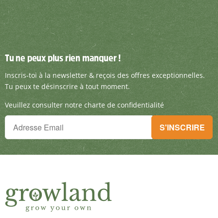
Tu ne peux plus rien manquer !
Tu ne peux plus rien manquer !
Inscris-toi à la newsletter & reçois des offre
Inscris-toi à la newsletter & reçois des offres exceptionnelles.
Tu peux te désinscrire à tout moment.
Veuillez consulter notre charte de confidentialité
Tu ne peux plus rien manquer !
S'INSCRIRE
Inscris-toi à la newsletter & reçois des offres exceptionnelles.