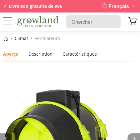
Français
Livraison gratuite de 99€
Page d’accueil
/
Climat
/
Ventilateurs
Aperçu
Description
Caractéristiques