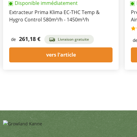
Disponible immédiatement
Extracteur Prima Klima EC-THC Temp &
Pr
Hygro Control 580m³/h - 1450m³/h
Ai
261,18 €
de
Livraison gratuite
d
vers l'article