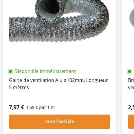
Disponible immédiatement
Gaine de ventilation Alu ø102mm, Longueur
Br
5 mètres
ve
7,97 €
2,
1,59 € par 1 m
vers l'article