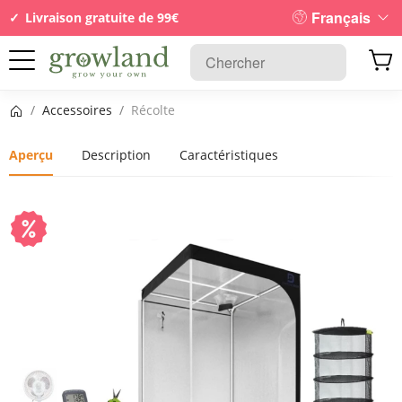
Français
Livraison gratuite de 99€
Page d’accueil
/
Accessoires
/
Récolte
Aperçu
Description
Caractéristiques