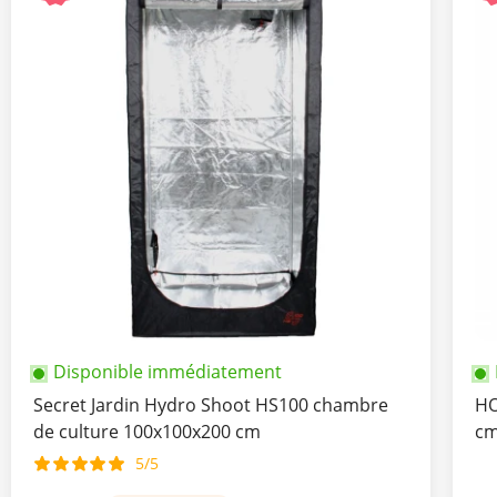
Disponible immédiatement
Secret Jardin Hydro Shoot HS100 chambre
HO
de culture 100x100x200 cm
c
5/5