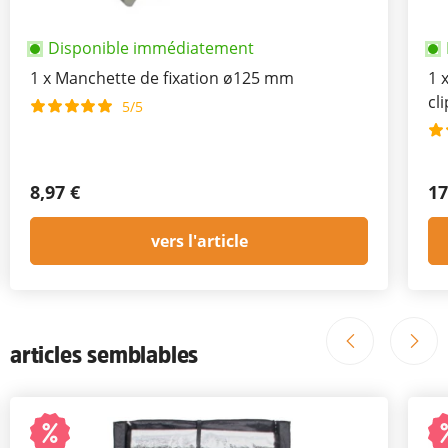
Disponible immédiatement
1
x
Manchette de fixation ø125 mm
1
cl
5/5
8,97 €
17
vers l'article
articles semblables