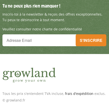
Tu ne peux plus rien manquer !
Tu ne peux plus rien manquer !
Inscris-toi à la newsletter & reçois des offre
Inscris-toi à la newsletter & reçois des offres exceptionnelles.
Tu peux te désinscrire à tout moment.
Veuillez consulter notre charte de confidentialité
Tu ne peux plus rien manquer !
S'INSCRIRE
Inscris-toi à la newsletter & reçois des offres exceptionnelles.
Tous les prix s'entendent TVA incluse,
frais d'expédition
exclus.
© growland.fr